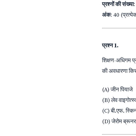
प्रश्नों की संख्या:
अंक:
40 (प्रत्ये
प्रश्न 1.
शिक्षण-अधिगम 
की अवधारणा किस 
(A) जीन पियाजे
(B) लेव वाइगोत्स्
(C) बी.एफ. स्कि
(D) जेरोम ब्रूनर