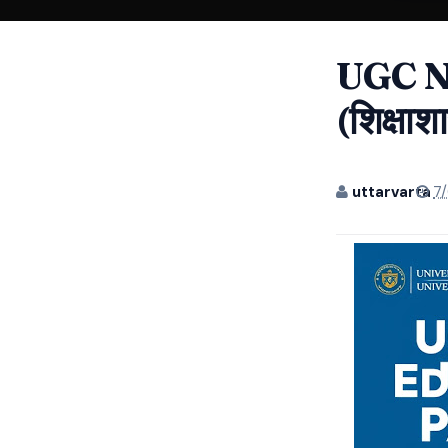
UGC N
(शिक्षा
uttarvarta
7