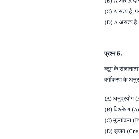
(B) A और R दोनों 
(C) A सत्य है, प
(D) A असत्य है, 
प्रश्न 5.
ब्लूम के संज्ञान
वर्गीकरण के अनु
(A) अनुप्रयोग 
(B) विश्लेषण (
(C) मूल्यांकन 
(D) सृजन (Cre