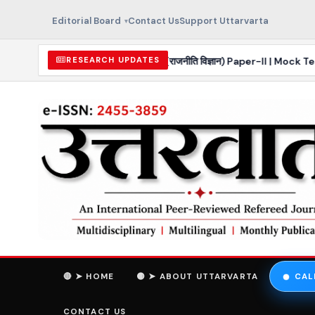
Editorial Board
Contact Us
Support Uttarvarta
2026 | Political Science (राजनीति विज्ञान) Paper-II | Mock Test–1
RESEARCH UPDATES
🔴 ➤ HOME
🟡 ➤ ABOUT UTTARVARTA
CAL
CONTACT US