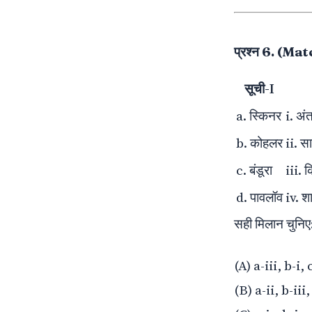
प्रश्न 6. (M
सूची-I
a. स्किनर
i. अंत
b. कोहलर
ii. 
c. बंडूरा
iii. 
d. पावलॉव
iv. श
सही मिलान चुनिए
(A) a-iii, b-i, 
(B) a-ii, b-iii,