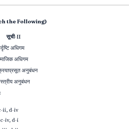
atch the Following)
सूची-II
र्दृष्टि अधिगम
सामाजिक अधिगम
क्रियाप्रसूत अनुबंधन
ास्त्रीय अनुबंधन
:
c-ii, d-iv
 c-iv, d-i