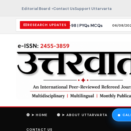
Editorial Board
Contact Us
Support Uttarvarta
विज्ञान) Paper-II | Mock Test–98 | PYQs MCQs
RESEARCH UPDATES
UGC 
06/08/2026
🔴 ➤ HOME
🟡 ➤ ABOUT UTTARVARTA
CAL
CONTACT US