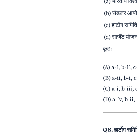
(a) भारतीय विश्
(b) सैडलर आय
(c) हार्टोग समित
(d) सार्जेंट योजन
कूट:
(A) a-i, b-ii, c
(B) a-ii, b-i, c
(C) a-i, b-iii, 
(D) a-iv, b-ii, 
Q6. हार्टोग समि