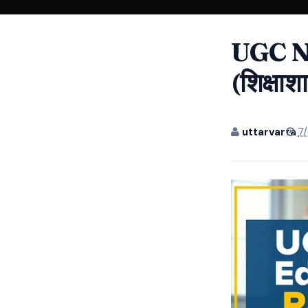
UGC N
(शिक्षा
uttarvarta
7