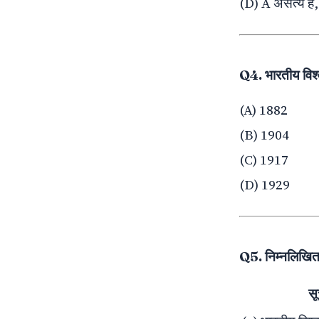
(D) A असत्य है,
Q4. भारतीय वि
(A) 1882
(B) 1904
(C) 1917
(D) 1929
Q5. निम्नलिखित
सू