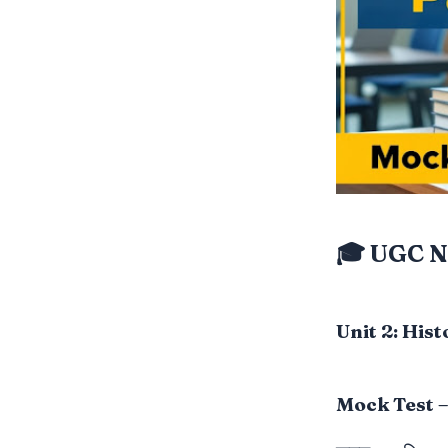
🎓 UGC N
Unit 2: His
Mock Test –