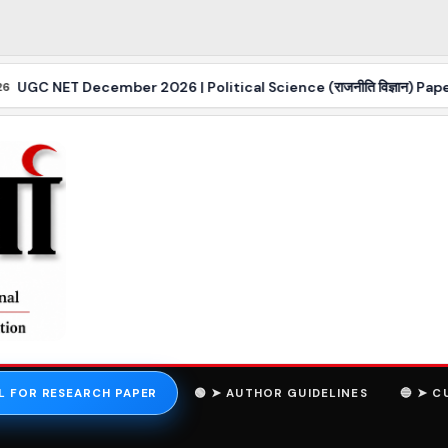
NET December 2026 | Political Science (राजनीति विज्ञान) Paper-II 
L FOR RESEARCH PAPER
🟢 ➤ AUTHOR GUIDELINES
🔵 ➤ C