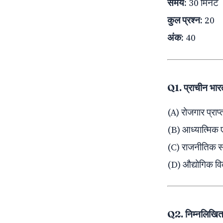
समय:
30 मिनट
कुल प्रश्न:
20
अंक:
40
Q1. प्राचीन भारत म
(A) रोजगार प्राप
(B) आध्यात्मिक 
(C) राजनीतिक सत्
(D) औद्योगिक व
Q2. निम्नलिखित म