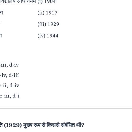
वविद्यालय अधिनियम
(i) 1904
ोग
(ii) 1917
ि
(iii) 1929
ा
(iv) 1944
-iii, d-iv
-iv, d-iii
c-ii, d-iv
c-iii, d-i
ति (1929) मुख्य रूप से किससे संबंधित थी?