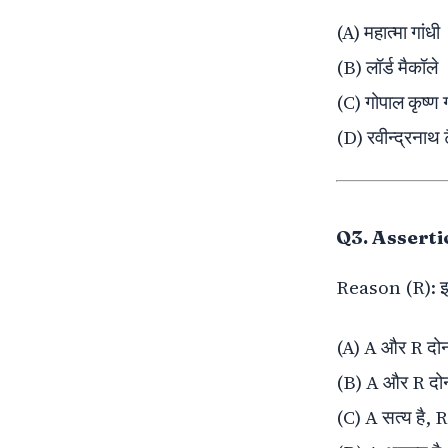
(A) महात्मा गांधी
(B) लॉर्ड मैकॉले
(C) गोपाल कृष्ण
(D) रवीन्द्रनाथ 
Q3. Assertion (
Reason (R): इसने
(A) A और R दोनों
(B) A और R दोनों
(C) A सत्य है, 