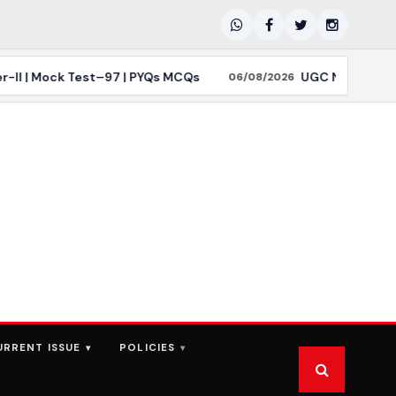
| Mock Test–97 | PYQs MCQs
UGC NET December 2026 
06/08/2026
URRENT ISSUE
POLICIES